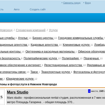
Сменить город
Вход
сть
Авто
Создать сайт
Новгород
/
Справочник компаний
/
Услуги
ные службы
Ателье
Бизнес-центры
Городские коммунальные службы
8
10
10
ционные агентства
Кадровые агентства
Клининговые услуги
Ломба
4
10
11
льные конторы
Оргтехника и расходные материалы
Офисное оборудов
10
1
и безопасность
Полиграфические услуги
Полиграфия
Прачечные
6
10
10
10
мное обеспечение и интернет
Регистрационные агентства
Рекламные а
3
10
и операторы связи
Такси
Транспортные услуги
Фотосалоны и фотоусл
10
1
8
ки
Юридические услуги
2
12
лоны и фотоуслуги в Нижнем Новгороде
1
место,
249
п
Mars Studio
Mars studio - профессиональная rental-студия, расположенная в 7 мин х
метро Площадь Гагарина . - общая площадь 370...