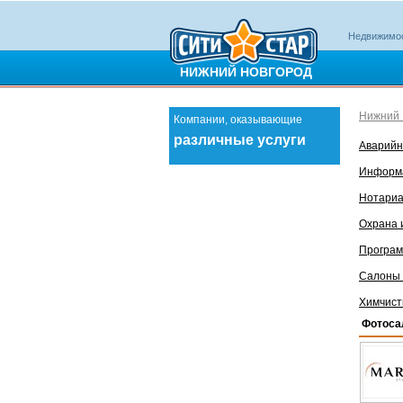
Недвижимо
НИЖНИЙ НОВГОРОД
Нижний 
Компании, оказывающие
различные услуги
Аварий
Информа
Нотариа
Охрана 
Програм
Салоны 
Химчист
Фотоса