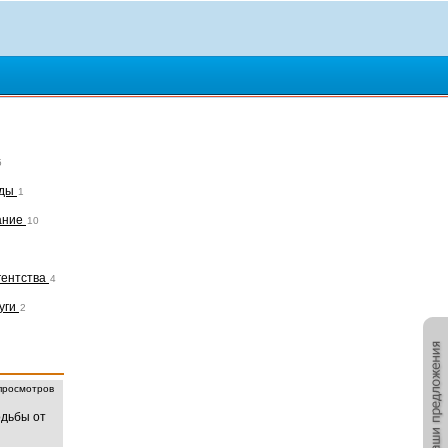
5
рды
1
ание
10
гентства
4
уги
2
росмотров
одьбы от